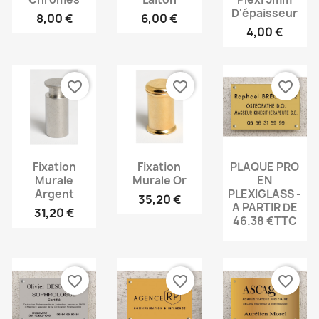
D'épaisseur
8,00 €
6,00 €
4,00 €
favorite_border
favorite_border
favorite_border
Fixation
Fixation
PLAQUE PRO
Murale
Murale Or
EN
Argent
PLEXIGLASS -
35,20 €
A PARTIR DE
31,20 €
46.38 €TTC
favorite_border
favorite_border
favorite_border