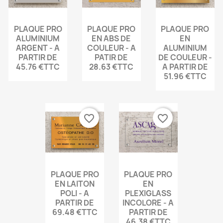
PLAQUE PRO
PLAQUE PRO
PLAQUE PRO
ALUMINIUM
EN ABS DE
EN
ARGENT - A
COULEUR - A
ALUMINIUM
PARTIR DE
PATIR DE
DE COULEUR -
45.76 €TTC
28.63 €TTC
A PARTIR DE
51.96 €TTC
favorite_border
favorite_border
PLAQUE PRO
PLAQUE PRO
EN LAITON
EN
POLI - A
PLEXIGLASS
PARTIR DE
INCOLORE - A
69.48 €TTC
PARTIR DE
46.38 €TTC