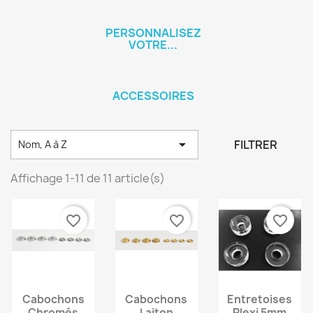
PERSONNALISEZ
VOTRE...
ACCESSOIRES

FILTRER
Nom, A à Z
Affichage 1-11 de 11 article(s)
favorite_border
favorite_border
favorite_border
Cabochons
Cabochons
Entretoises
Chromés
Laiton
Plexi 5mm